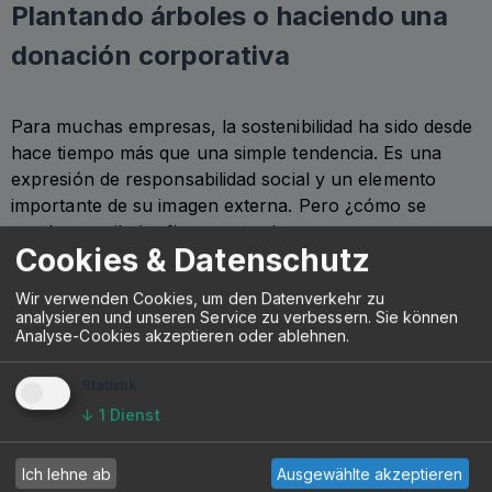
Plantando árboles o haciendo una
donación corporativa
Para muchas empresas, la sostenibilidad ha sido desde
hace tiempo más que una simple tendencia. Es una
expresión de responsabilidad social y un elemento
importante de su imagen externa. Pero ¿cómo se
puede contribuir eficazmente sin un gran
Cookies & Datenschutz
departamento de RSE o complejos procesos de
certificación? Carbexx ofrece a las empresas la
Wir verwenden Cookies, um den Datenverkehr zu
oportunidad de plantar árboles o apoyar proyectos de
analysieren und unseren Service zu verbessern. Sie können
reforestación de forma específica, individual,
Analyse-Cookies akzeptieren oder ablehnen.
transparente y con el mínimo esfuerzo.
Statistik
Nuestra plataforma proporciona informes
↓
1
Dienst
estandarizados para seguir el progreso de las medidas
de sostenibilidad. Estos datos basados en evidencia se
Ich lehne ab
Ausgewählte akzeptieren